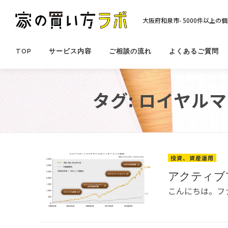
コ
ン
大阪府和泉市- 5000件以上
テ
ン
ツ
TOP
サービス内容
ご相談の流れ
よくあるご質問
へ
ス
キ
タグ:
ロイヤルマ
ッ
プ
投資、資産運用
アクティブ
こんにちは。フ