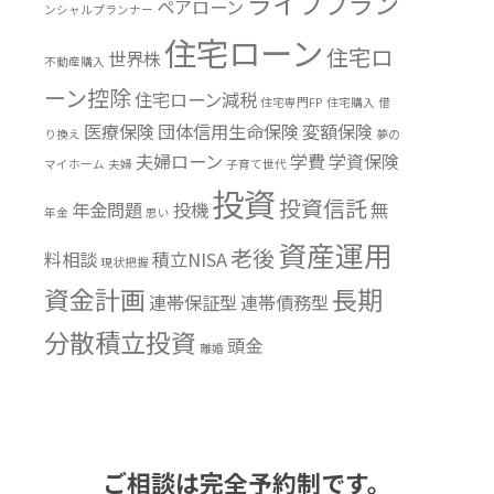
ライフプラン
ペアローン
ンシャルプランナー
住宅ローン
住宅ロ
世界株
不動産購入
ーン控除
住宅ローン減税
住宅専門FP
住宅購入
借
医療保険
団体信用生命保険
変額保険
り換え
夢の
夫婦ローン
学費
学資保険
マイホーム
夫婦
子育て世代
投資
投資信託
年金問題
投機
無
年金
思い
資産運用
老後
料相談
積立NISA
現状把握
資金計画
長期
連帯保証型
連帯債務型
分散積立投資
頭金
離婚
ご相談は完全予約制です。