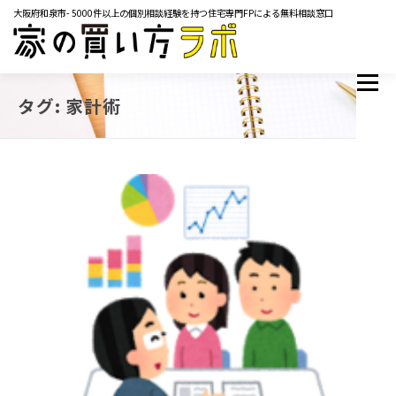
コ
大阪府和泉市- 5000件以上の個別相談経験を持つ住宅専門FPによる無料相談窓口
ン
テ
ン
ツ
メニュー
TOP
サービス内容
ご相談の流れ
よくあるご質問
へ
タグ:
家計術
ス
マネーコラム
YOUTUBE
イベント・セミナー
キ
メディア掲載実績
レンタルスペース
会社概要
ッ
プ
お問い合わせ