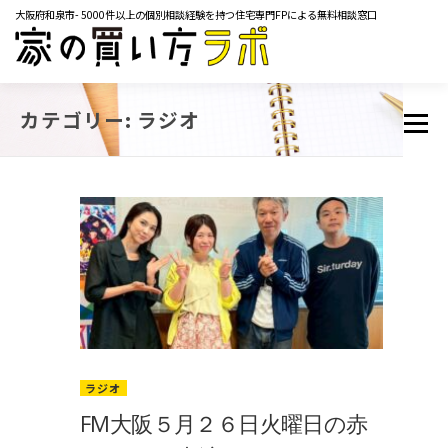
コ
大阪府和泉市- 5000件以上の個別相談経験を持つ住宅専門FPによる無料相談窓口
ン
テ
ン
ツ
TOP
サービス内容
ご相談の流れ
よくあるご質問
へ
カテゴリー:
ラジオ
メニュー
ス
マネーコラム
YOUTUBE
イベント・セミナー
キ
メディア掲載実績
レンタルスペース
会社概要
ッ
プ
お問い合わせ
ラジオ
FM大阪５月２６日火曜日の赤