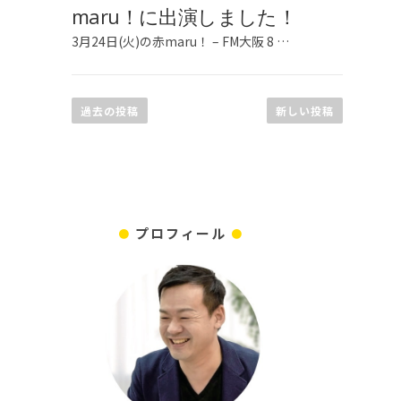
稿
maru！に出演しました！
ナ
3月24日(火)の赤maru！ – FM大阪 8 …
ビ
ゲ
ー
過去の投稿
新しい投稿
シ
ョ
ン
プロフィール