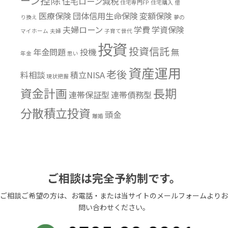
ーン控除
住宅ローン減税
住宅専門FP
住宅購入
借
医療保険
団体信用生命保険
変額保険
り換え
夢の
夫婦ローン
学費
学資保険
マイホーム
夫婦
子育て世代
投資
投資信託
年金問題
投機
無
年金
思い
資産運用
老後
料相談
積立NISA
現状把握
資金計画
長期
連帯保証型
連帯債務型
分散積立投資
頭金
離婚
ご相談は完全予約制です。
ご相談ご希望の方は、お電話・または当サイトのメールフォームよりお
問い合わせください。