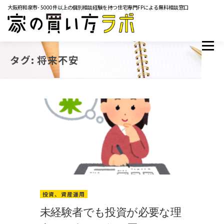
コ
大阪府和泉市- 5000件以上の個別相談経験を持つ住宅専門FPによる無料相談窓口
ン
テ
ン
ツ
メニュー
TOP
サービス内容
ご相談の流れ
よくあるご質問
へ
タグ:
将来不安
ス
マネーコラム
YOUTUBE
イベント・セミナー
キ
メディア掲載実績
レンタルスペース
会社概要
ッ
プ
お問い合わせ
投資、資産運用
未経験者でも投資が必要な理