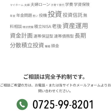
夫婦ローン
学費
学資保険
マイホーム
夫婦
子育て世代
投資
投資信託
年金問題
投機
無
年金
思い
資産運用
老後
料相談
積立NISA
現状把握
資金計画
長期
連帯保証型
連帯債務型
分散積立投資
頭金
離婚
ご相談は完全予約制です。
ご相談ご希望の方は、お電話・または当サイトのメールフォームよりお
問い合わせください。