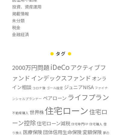
投資、資産運用
掲載情報
未分類
税金
金融経済
タグ
iDeCo
2000万円問題
アクティブフ
ァンド
インデックスファンド
オンラ
イン相談
ジュニアNISA
コロナ後
ゴール設定
ファイナ
ライフプラン
ペアローン
ンシャルプランナー
住宅ローン
住宅ロ
世界株
不動産購入
ーン控除
住宅ローン減税
住宅専門FP
住宅購入
借
医療保険
団体信用生命保険
変額保険
り換え
夢の