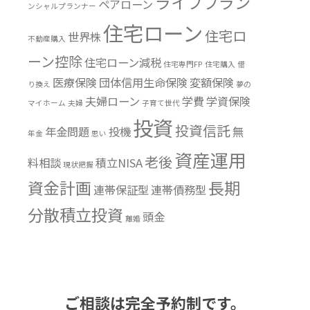
ライフプラン
ペアローン
ンシャルプランナー
住宅ローン
住宅ロ
世界株
不動産購入
ーン控除
住宅ローン減税
住宅専門FP
住宅購入
借
医療保険
団体信用生命保険
変額保険
り換え
夢の
夫婦ローン
学費
学資保険
マイホーム
夫婦
子育て世代
投資
投資信託
年金問題
投機
無
年金
思い
資産運用
老後
料相談
積立NISA
現状把握
資金計画
長期
連帯保証型
連帯債務型
分散積立投資
頭金
離婚
ご相談は完全予約制です。