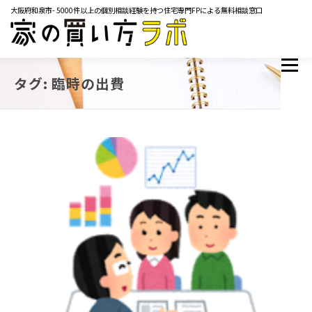
コ
大阪府和泉市- 5000件以上の個別相談経験を持つ住宅専門FPによる無料相談窓口
ン
テ
ン
ツ
メニュー
TOP
サービス内容
ご相談の流れ
よくあるご質問
へ
タグ:
臨時の出費
ス
マネーコラム
YOUTUBE
イベント・セミナー
キ
メディア掲載実績
レンタルスペース
会社概要
ッ
プ
お問い合わせ