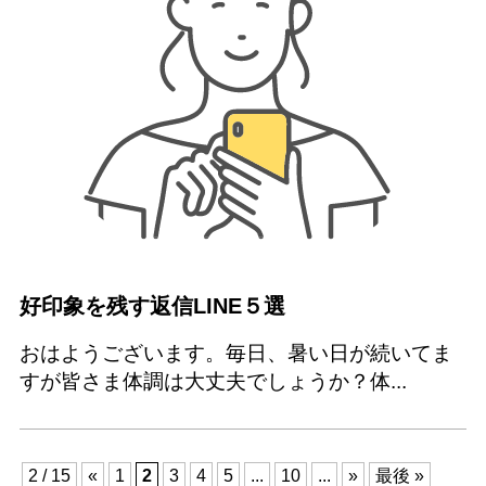
好印象を残す返信LINE５選
おはようございます。毎日、暑い日が続いてま
すが皆さま体調は大丈夫でしょうか？体...
2 / 15
«
1
2
3
4
5
...
10
...
»
最後 »