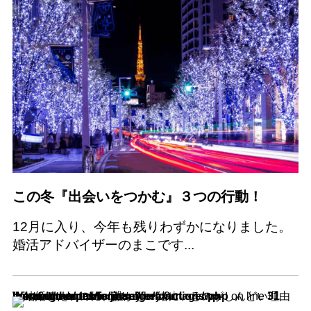
この冬『出会いをつかむ』３つの行動！
12月に入り、今年も残りわずかになりました。
婚活アドバイザーのまこです...
Warning
/home/theoutrows/jinsei-mikata.com/public_html/formarriage/wp-content/themes/formarrige/functions.php
: Undefined array key 0 in
on line
31