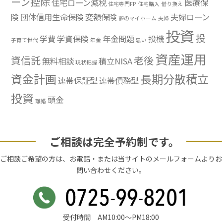
ーン控除
住宅ローン減税
医療保
住宅専門FP
住宅購入
借り換え
険
団体信用生命保険
変額保険
夫婦ローン
夢のマイホーム
夫婦
投資
投
学費
学資保険
年金問題
投機
子育て世代
年金
思い
資産運用
資信託
老後
無料相談
積立NISA
現状把握
資金計画
長期分散積立
連帯保証型
連帯債務型
投資
頭金
離婚
ご相談は完全予約制です。
ご相談ご希望の方は、お電話・または当サイトのメールフォームよりお
問い合わせください。
受付時間 AM10:00〜PM18:00