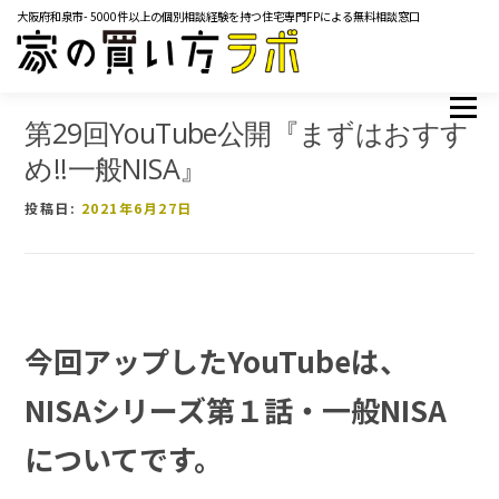
コ
大阪府和泉市- 5000件以上の個別相談経験を持つ住宅専門FPによる無料相談窓口
ン
テ
ン
ツ
TOP
サービス内容
ご相談の流れ
よくあるご質問
メニュー
へ
第29回YouTube公開『まずはおすす
ス
マネーコラム
YOUTUBE
イベント・セミナー
め!!一般NISA』
キ
メディア掲載実績
レンタルスペース
会社概要
ッ
投稿日:
2021年6月27日
プ
お問い合わせ
今回アップしたYouTubeは、
NISAシリーズ第１話・一般NISA
についてです。