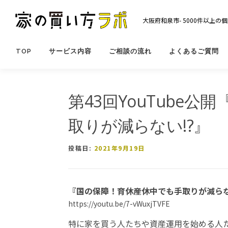
コ
ン
大阪府和泉市- 5000件以上
テ
ン
ツ
TOP
サービス内容
ご相談の流れ
よくあるご質問
へ
ス
キ
第43回YouTube
ッ
プ
取りが減らない!?』
投稿日:
2021年9月19日
『国の保障！育休産休中でも手取りが減らな
https://youtu.be/7-vWuxjTVFE
特に家を買う人たちや資産運用を始める人