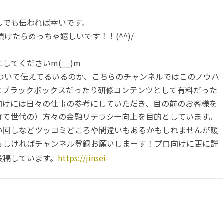
しでも伝われば幸いです。
頂けたらめっちゃ嬉しいです！！(^^)/
てくださいm(__)m
について伝えてるいるのか、こちらのチャンネルではこのノウハ
はブラックボックスだったり研修コンテンツとして有料だった
向けには日々の仕事の参考にしていただき、目の前のお客様を
育て世代の）方々の金融リテラシー向上を目的としています。
い回しなどツッコミどころや間違いもあるかもしれませんが暖
ろしければチャンネル登録お願いしまーす！プロ向けに更に詳
投稿しています。
https://jinsei-