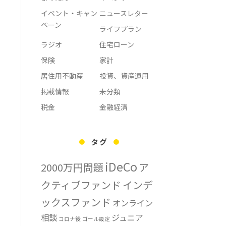
イベント・キャン
ニュースレター
ペーン
ライフプラン
ラジオ
住宅ローン
保険
家計
居住用不動産
投資、資産運用
掲載情報
未分類
税金
金融経済
タグ
iDeCo
2000万円問題
ア
クティブファンド
インデ
ックスファンド
オンライン
相談
ジュニア
コロナ後
ゴール設定