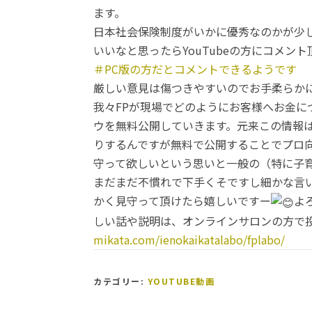
ます。
日本社会保険制度がいかに優秀なのかが少
いいなと思ったらYouTubeの方にコメント
＃PC版の方だとコメントできるようです
厳しい意見は傷つきやすいのでお手柔らかにし
我々FPが現場でどのようにお客様へお金
ウを無料公開していきます。元来この情報
りするんですが無料で公開することでプロ
守って欲しいという思いと一般の（特に子
まだまだ不慣れで下手くそですし細かな言
かく見守って頂けたら嬉しいですー
よ
しい話や説明は、オンラインサロンの方で
mikata.com/ienokaikatalabo/fplabo/
カテゴリー:
YOUTUBE動画