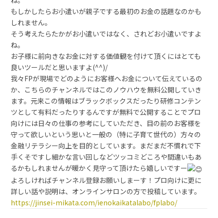
ね。
もしかしたらお小遣いが親子でする最初のお金の話題なのかも
しれません。
そう考えたらたかがお小遣いではなく、されどお小遣いですよ
ね。
お子様に前向きなお金に対する価値観を付けて頂くにはとても
良いツールだと思いますよ(^^)/
我々FPが現場でどのようにお客様へお金について伝えているの
か、こちらのチャンネルではこのノウハウを無料公開していき
ます。元来この情報はブラックボックスだったり研修コンテン
ツとして有料だったりするんですが無料で公開することでプロ
向けには日々の仕事の参考にしていただき、目の前のお客様を
守って欲しいという思いと一般の（特に子育て世代の）方々の
金融リテラシー向上を目的としています。まだまだ不慣れで下
手くそですし細かな言い回しなどツッコミどころや間違いもあ
るかもしれませんが暖かく見守って頂けたら嬉しいですー
よろしければチャンネル登録お願いしまーす！プロ向けに更に
詳しい話や説明は、オンラインサロンの方で投稿しています。
https://jinsei-mikata.com/ienokaikatalabo/fplabo/