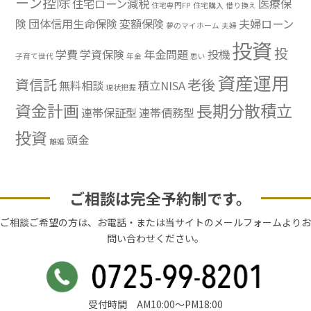
ーン控除
住宅ローン減税
医療保
住宅専門FP
住宅購入
借り換え
険
団体信用生命保険
変額保険
夫婦ローン
夢のマイホーム
夫婦
投資
投
学費
学資保険
年金問題
投機
子育て世代
年金
思い
資産運用
資信託
老後
無料相談
積立NISA
現状把握
資金計画
長期分散積立
連帯保証型
連帯債務型
投資
頭金
離婚
ご相談は完全予約制です。
ご相談ご希望の方は、お電話・または当サイトのメールフォームよりお
問い合わせください。
受付時間 AM10:00〜PM18:00