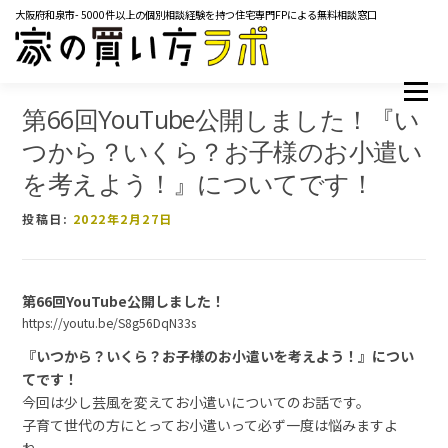
コ
大阪府和泉市- 5000件以上の個別相談経験を持つ住宅専門FPによる無料相談窓口
ン
テ
ン
ツ
メニュー
TOP
サービス内容
ご相談の流れ
よくあるご質問
へ
第66回YouTube公開しました！『い
ス
マネーコラム
YOUTUBE
イベント・セミナー
つから？いくら？お子様のお小遣い
キ
メディア掲載実績
レンタルスペース
会社概要
ッ
を考えよう！』についてです！
プ
お問い合わせ
投稿日:
2022年2月27日
第
66
回
YouTube
公開しました！
https://youtu.be/S8g56DqN33s
『いつから？いくら？お子様のお小遣いを考えよう！』につい
てです！
今回は少し芸風を変えてお小遣いについてのお話です。
子育て世代の方にとってお小遣いって必ず一度は悩みますよ