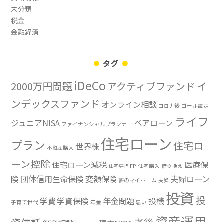
未分類
税金
金融経済
タグ
iDeCo
2000万円問題
アクティブファンド
イ
ンデックスファンド
オンライン相談
コロナ後
ゴール設定
ライフ
ジュニアNISA
ペアローン
ファイナンシャルプランナー
住宅ローン
プラン
住宅ロ
世界株
不動産購入
ーン控除
住宅ローン減税
医療保
住宅専門FP
住宅購入
借り換え
険
団体信用生命保険
変額保険
夫婦ローン
夢のマイホーム
夫婦
投資
投
学費
学資保険
年金問題
投機
子育て世代
年金
思い
資産運用