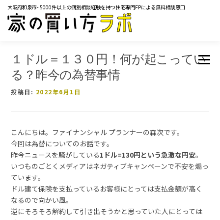
コ
大阪府和泉市- 5000件以上の個別相談経験を持つ住宅専門FPによる無料相談窓口
ン
テ
ン
ツ
TOP
サービス内容
ご相談の流れ
よくあるご質問
へ
１ドル＝１３０円！何が起こってい
メニュー
ス
マネーコラム
YOUTUBE
イベント・セミナー
る？昨今の為替事情
キ
メディア掲載実績
レンタルスペース
会社概要
ッ
投稿日:
2022年6月1日
プ
お問い合わせ
こんにちは。ファイナンシャル プランナーの森次です。
今回は為替についてのお話です。
昨今ニュースを騒がしている
1ドル=130円という急激な円安
。
いつものごとくメディアはネガティブキャンペーンで不安を煽っ
ています。
ドル建て保険を支払っているお客様にとっては支払金額が高く
なるので向かい風。
逆にそろそろ解約して引き出そうかと思っていた人にとっては