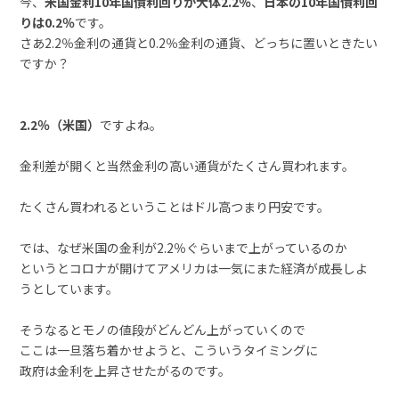
今、
米国金利10年国債利回りが大体2.2％
、
日本の10年国債利回
りは0.2％
です。
さあ2.2％金利の通貨と0.2％金利の通貨、どっちに置いときたい
ですか？
2.2％（米国）
ですよね。
金利差が開くと当然金利の高い通貨がたくさん買われます。
たくさん買われるということはドル高つまり円安です。
では、なぜ米国の金利が2.2％ぐらいまで上がっているのか
というとコロナが開けてアメリカは一気にまた経済が成長しよ
うとしています。
そうなるとモノの値段がどんどん上がっていくので
ここは一旦落ち着かせようと、こういうタイミングに
政府は金利を上昇させたがるのです。