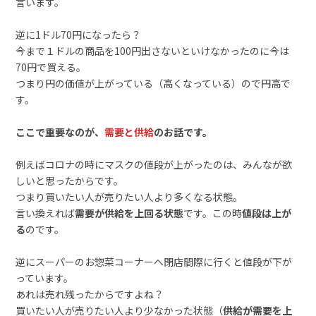
言います。
逆に1ドル70円になったら？
今まで１ドルの商品を100円出さないといけなかったのに今は
70円で買える。
つまり円の価値が上がっている（高くなっている）ので円高で
す。
ここで重要なのが、
需要と供給
のお話です。
例えばコロナの時にマスクの値段が上がったのは、みんなが欲
しいと思ったからです。
つまり買いたい人が売りたい人より多くなる状態。
言い換えれば
需要が供給を上回る状態
です。この時
値段は上が
る
のです。
逆にスーパーのお惣菜コーナーへ閉店間際に行くと値段が下が
っています。
あれは売れ残ったからですよね？
買いたい人が売りたい人より少なかった状態（
供給が需要を上