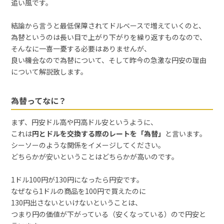
追い風です。
結論から言うと最低保障されてドルベースで増えていくのと、
為替というのは長い目で上がり下がりを繰り返すものなので、
そんなに一喜一憂する必要はありませんが、
良い機会なので為替について、そして昨今の急激な円安の理由
について解説致します。
為替ってなに？
まず、円安ドル高や円高ドル安というように、
これは
円とドルを交換する際のレートを
「為替」
と言います。
シーソーのような関係をイメージしてください。
どちらかが安いということはどちらかが高いのです。
1ドル100円が130円になったら円安です。
なぜなら1ドルの商品を100円で買えたのに
130円出さないといけないということは、
つまり円の価値が下がっている（安くなっている）ので円安と