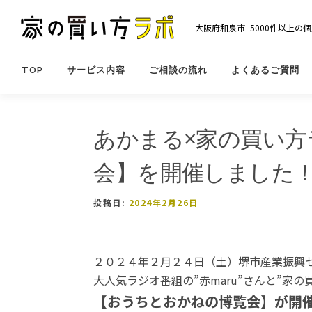
コ
ン
大阪府和泉市- 5000件以上
テ
ン
ツ
TOP
サービス内容
ご相談の流れ
よくあるご質問
へ
ス
キ
あかまる×家の買い
ッ
プ
会】を開催しました
投稿日:
2024年2月26日
２０２４年２月２４日（土）堺市産業振興
大人気ラジオ番組の”赤maru”さんと”家
【おうちとおかねの博覧会】が開