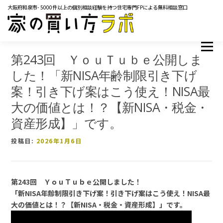
コ
大阪府和泉市- 5000件以上の個別相談経験を持つ住宅専門FPによる無料相談窓口
ン
テ
ン
ツ
メニュー
TOP
サービス内容
ご相談の流れ
よくあるご質問
へ
第243回 ＹｏｕＴｕｂｅ公開しま
ス
マネーコラム
YOUTUBE
イベント・セミナー
した！「新NISA年齢制限引き下げ
キ
メディア掲載実績
レンタルスペース
会社概要
ッ
案！引き下げ案はこう使え！NISA最
プ
お問い合わせ
大の価値とは！？【新NISA・税金・
資産形成】」です。
投稿日:
2026年1月6日
第243回 ＹｏｕＴｕｂｅ公開しました！
「新NISA年齢制限引き下げ案！引き下げ案はこう使え！NISA最
大の価値とは！？【新NISA・税金・資産形成】」です。