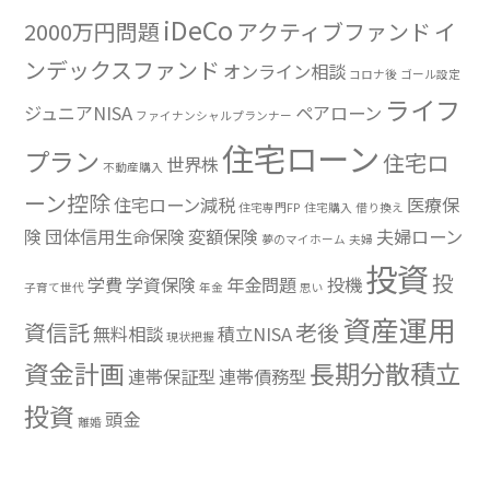
iDeCo
2000万円問題
アクティブファンド
イ
ンデックスファンド
オンライン相談
コロナ後
ゴール設定
ライフ
ジュニアNISA
ペアローン
ファイナンシャルプランナー
住宅ローン
プラン
住宅ロ
世界株
不動産購入
ーン控除
住宅ローン減税
医療保
住宅専門FP
住宅購入
借り換え
険
団体信用生命保険
変額保険
夫婦ローン
夢のマイホーム
夫婦
投資
投
学費
学資保険
年金問題
投機
子育て世代
年金
思い
資産運用
資信託
老後
無料相談
積立NISA
現状把握
資金計画
長期分散積立
連帯保証型
連帯債務型
投資
頭金
離婚