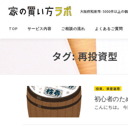
コ
ン
大阪府和泉市- 5000件以上
テ
ン
ツ
TOP
サービス内容
ご相談の流れ
よくあるご質問
へ
ス
キ
タグ:
再投資型
ッ
プ
投資、資産運用
初心者のため
こんにちは。 