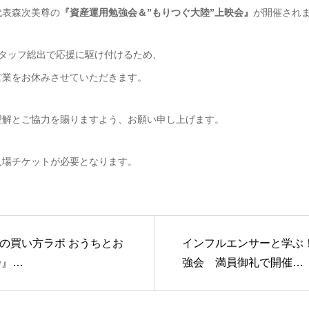
代表森次美尊の
『資産運用勉強会＆”もりつぐ大陸”上映会』
が開催され
スタッフ総出で応援に駆け付けるため、
営業をお休みさせていただきます。
理解とご協力を賜りますよう、お願い申し上げます。
入場チケットが必要となります。
×家の買い方ラボ おうちとお
インフルエンサーと学ぶ
会』…
強会 満員御礼で開催…