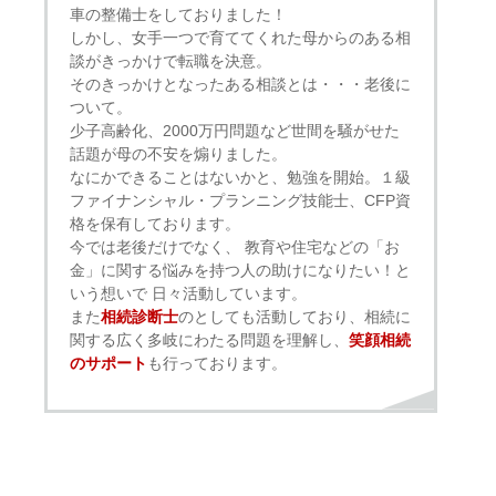
車の整備士をしておりました！
しかし、女手一つで育ててくれた母からのある相
談がきっかけで転職を決意。
そのきっかけとなったある相談とは・・・老後に
ついて。
少子高齢化、2000万円問題など世間を騒がせた
話題が母の不安を煽りました。
なにかできることはないかと、勉強を開始。１級
ファイナンシャル・プランニング技能士、CFP資
格を保有しております。
今では老後だけでなく、 教育や住宅などの「お
金」に関する悩みを持つ人の助けになりたい！と
いう想いで 日々活動しています。
また
相続診断士
のとしても活動しており、相続に
関する広く多岐にわたる問題を理解し、
笑顔相続
のサポート
も行っております。