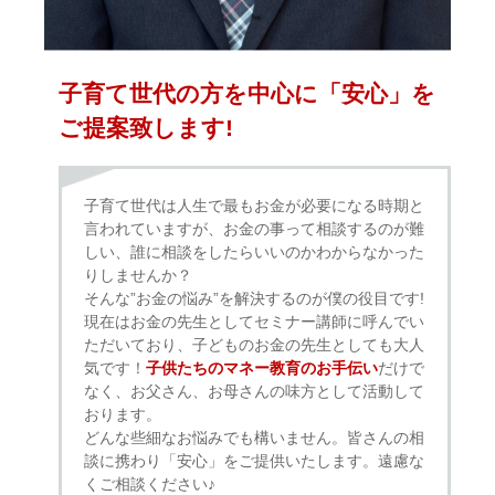
⼦育て世代の⽅を中⼼に「安⼼」を
ご提案致します!
⼦育て世代は⼈⽣で最もお⾦が必要になる時期と
⾔われていますが、お⾦の事って相談するのが難
しい、誰に相談をしたらいいのかわからなかった
りしませんか？
そんな”お⾦の悩み”を解決するのが僕の役⽬です!
現在はお金の先生としてセミナー講師に呼んでい
ただいており、子どものお金の先生としても大人
気です！
子供たちのマネー教育のお手伝い
だけで
なく、お父さん、お母さんの味方として活動して
おります。
どんな些細なお悩みでも構いません。皆さんの相
談に携わり「安心」をご提供いたします。遠慮な
くご相談ください♪