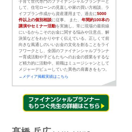
子育て世代専門のファイナンシャルプランナーと
して、住宅ローンの見直しや家の買い方相談、ラ
イフプラン作成から資産運用まで、過去に
5000
件以上の個別相談
に従事。 また、
年間約100本の
講演やセミナー活動
を実施し、常に現場の最前線
にいるからこそのお金に関する悩みや注意点、解
決策などをわかりやすく伝えている。正しくて前
向きな⾵通しのいいお⾦の⽂化を創ることをライ
フワークとし、全国のファイナンシャルプランナ
ー育成活動や⼦どもたちへのお⾦の授業をするな
ど精⼒的に活動中。前職はミュージシャンとして
メジャーデビューしていた異⾊の肩書きをもつ。
→メディア掲載実績はこちら
髙橋 岳広