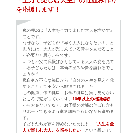
『全力で楽しむ人生』の仕組み作り
を応援します！
私の理念は『人生を全力で楽しむ大人を増やす』
ことです。
なぜなら、子どもが『早く大人になりたい！』と
思うには、大人が楽しんでいる背中を見せること
が必要だと思うからです。
いつも不安で我慢ばかりしている大人の姿を見て
いる子どもたちは、本当の望みや夢を語れるでし
ょうか？
私自身が不安な毎日から『自分の人生を見える化
すること』で不安から解消されました。
心の健康、体の健康、お金の健康は実は見えない
ところで繋がっています。
10年以上の相談経験
からお金だけでなく、お子様の才能の伸ばし方も
サポートできるよう家族診断も行いながら進めま
す。
子どもたちが夢を諦めないためにも、
『人生を全
力で楽しむ大人』を増やしたい！
という想いで、