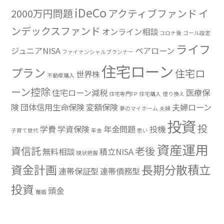
iDeCo
2000万円問題
アクティブファンド
イ
ンデックスファンド
オンライン相談
コロナ後
ゴール設定
ライフ
ジュニアNISA
ペアローン
ファイナンシャルプランナー
住宅ローン
プラン
住宅ロ
世界株
不動産購入
ーン控除
住宅ローン減税
医療保
住宅専門FP
住宅購入
借り換え
険
団体信用生命保険
変額保険
夫婦ローン
夢のマイホーム
夫婦
投資
投
学費
学資保険
年金問題
投機
子育て世代
年金
思い
資産運用
資信託
老後
無料相談
積立NISA
現状把握
資金計画
長期分散積立
連帯保証型
連帯債務型
投資
頭金
離婚