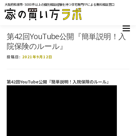
コ
大阪府和泉市- 5000件以上の個別相談経験を持つ住宅専門FPによる無料相談窓口
ン
テ
ン
ツ
メニュー
TOP
サービス内容
ご相談の流れ
よくあるご質問
へ
第42回YouTube公開『簡単説明！入
ス
マネーコラム
YOUTUBE
イベント・セミナー
院保険のルール』
キ
メディア掲載実績
レンタルスペース
会社概要
ッ
投稿日:
2021年9月12日
プ
お問い合わせ
第
42
回
YouTube
公開『
簡単説明！入院保険のルール
』