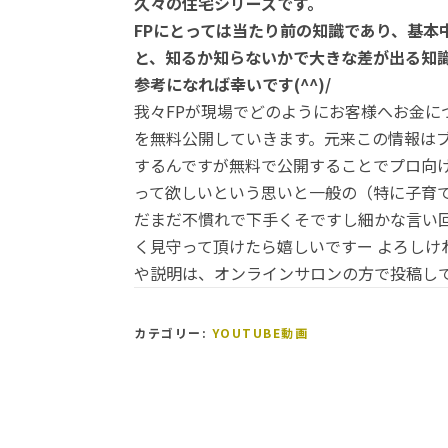
久々の住宅シリーズです。
FP
にとっては当たり前の知識であり、基本
と、知るか知らないかで大きな差が出る知
参考になれば幸いです
(^^)/
我々FPが現場でどのようにお客様へお金
を無料公開していきます。元来この情報は
するんですが無料で公開することでプロ向
って欲しいという思いと一般の（特に子育
だまだ不慣れで下手くそですし細かな言い
く見守って頂けたら嬉しいですー よろし
や説明は、オンラインサロンの方で投稿し
カテゴリー:
YOUTUBE動画