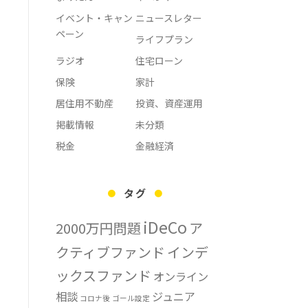
イベント・キャン
ニュースレター
ペーン
ライフプラン
ラジオ
住宅ローン
保険
家計
居住用不動産
投資、資産運用
掲載情報
未分類
税金
金融経済
タグ
iDeCo
2000万円問題
ア
クティブファンド
インデ
ックスファンド
オンライン
相談
ジュニア
コロナ後
ゴール設定