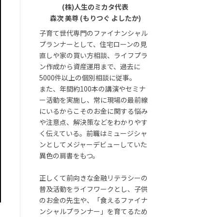
(株)人生のミカタ代表
森次 美尊 (もりつぐ よしたか)
子育て世代専門のファイナンシャル
プランナーとして、住宅ローンの見
直しや家の買い方相談、ライフプラ
ン作成から資産運用まで、過去に
5000件以上の個別相談に従事。
また、年間約100本の講演やセミナ
ー活動を実施し、常に現場の最前線
にいるからこそのお金に関する悩み
や注意点、解決策などをわかりやす
く伝えている。前職はミュージシャ
ンとしてメジャーデビューしていた
異色の肩書をもつ。
正しくて前向きな金融リテラシーの
普及活動をライフワークとし、子供
のお金の先生や、「食えるファイナ
ンシャルプランナー」を育てるため