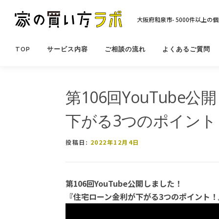
コ
ン
大阪府和泉市- 5000件以上
テ
ン
ツ
TOP
サービス内容
ご相談の流れ
よくあるご質問
へ
ス
キ
第106回YouTub
ッ
プ
下がる3つのポイント
投稿日:
2022年12月4日
第
106
回
YouTube
公開しました！
『住宅ローン金利が下がる
3
つのポイント！