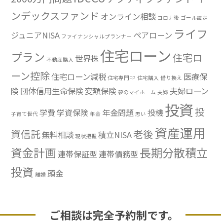
ンデックスファンド
オンライン相談
コロナ後
ゴール設定
ライフ
ジュニアNISA
ペアローン
ファイナンシャルプランナー
住宅ローン
プラン
住宅ロ
世界株
不動産購入
ーン控除
住宅ローン減税
医療保
住宅専門FP
住宅購入
借り換え
険
団体信用生命保険
変額保険
夫婦ローン
夢のマイホーム
夫婦
投資
投
学費
学資保険
年金問題
投機
子育て世代
年金
思い
資産運用
資信託
老後
無料相談
積立NISA
現状把握
資金計画
長期分散積立
連帯保証型
連帯債務型
投資
頭金
離婚
ご相談は完全予約制です。