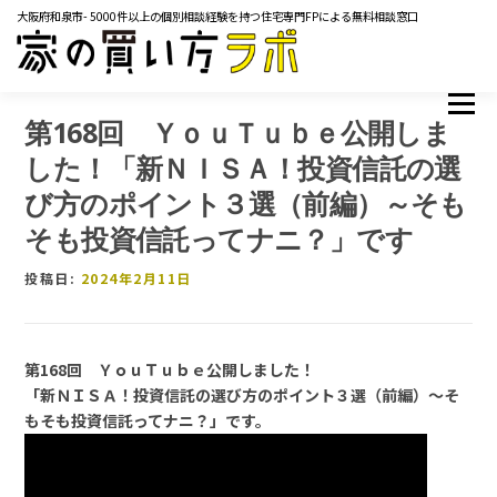
コ
大阪府和泉市- 5000件以上の個別相談経験を持つ住宅専門FPによる無料相談窓口
ン
テ
ン
ツ
メニュー
TOP
サービス内容
ご相談の流れ
よくあるご質問
へ
第
168回 ＹｏｕＴｕｂｅ公開しま
ス
マネーコラム
YOUTUBE
イベント・セミナー
した！「新ＮＩＳＡ！投資信託の選
キ
メディア掲載実績
レンタルスペース
会社概要
ッ
び方のポイント３選（前編）～そも
プ
お問い合わせ
そも投資信託ってナニ？」です
投稿日:
2024年2月11日
第
168
回 ＹｏｕＴｕｂｅ公開しました！
「新ＮＩＳＡ！投資信託の選び方のポイント３選（前編）～そ
もそも投資信託ってナニ？」です。