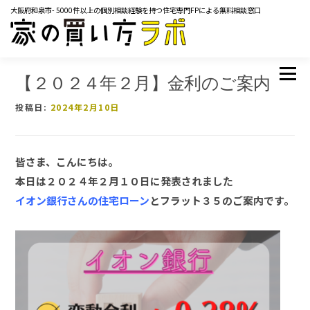
コ
大阪府和泉市- 5000件以上の個別相談経験を持つ住宅専門FPによる無料相談窓口
ン
テ
ン
ツ
TOP
サービス内容
ご相談の流れ
よくあるご質問
メニュー
へ
【２０２４年２月】金利のご案内
ス
マネーコラム
YOUTUBE
イベント・セミナー
キ
投稿日:
2024年2月10日
メディア掲載実績
レンタルスペース
会社概要
ッ
プ
お問い合わせ
皆さま、こんにちは。
本日は２０２４年２月１０日に発表されました
イオン銀行さんの住宅ローン
とフラット３５のご案内です。