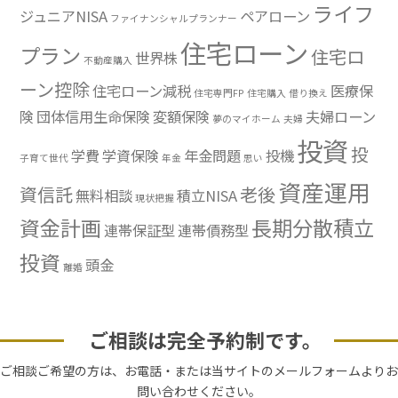
ライフ
ジュニアNISA
ペアローン
ファイナンシャルプランナー
住宅ローン
プラン
住宅ロ
世界株
不動産購入
ーン控除
住宅ローン減税
医療保
住宅専門FP
住宅購入
借り換え
険
団体信用生命保険
変額保険
夫婦ローン
夢のマイホーム
夫婦
投資
投
学費
学資保険
年金問題
投機
子育て世代
年金
思い
資産運用
資信託
老後
無料相談
積立NISA
現状把握
資金計画
長期分散積立
連帯保証型
連帯債務型
投資
頭金
離婚
ご相談は完全予約制です。
ご相談ご希望の方は、お電話・または当サイトのメールフォームよりお
問い合わせください。