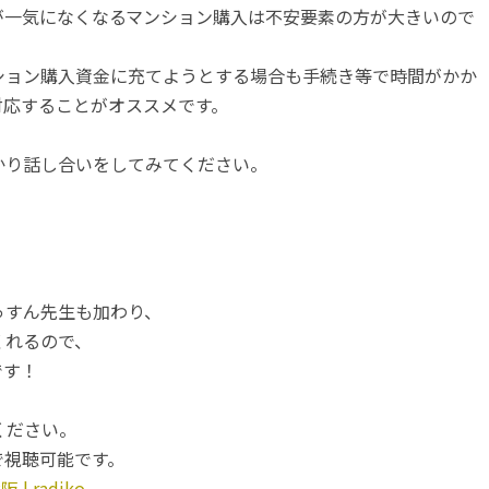
が一気になくなるマンション購入は不安要素の方が大きいので
ション購入資金に充てようとする場合も手続き等で時間がかか
対応することがオススメです。
かり話し合いをしてみてください。
っすん先生も加わり、
くれるので、
です！
ください。
ーで視聴可能です。
阪 | radiko