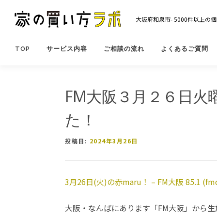
コ
ン
大阪府和泉市- 5000件以上
テ
ン
ツ
TOP
サービス内容
ご相談の流れ
よくあるご質問
へ
ス
キ
FM大阪３月２６日火
ッ
プ
た！
投稿日:
2024年3月26日
3月26日(火)の赤maru！ – FM大阪 85.1 (fmos
大阪・なんばにあります「FM大阪」から生