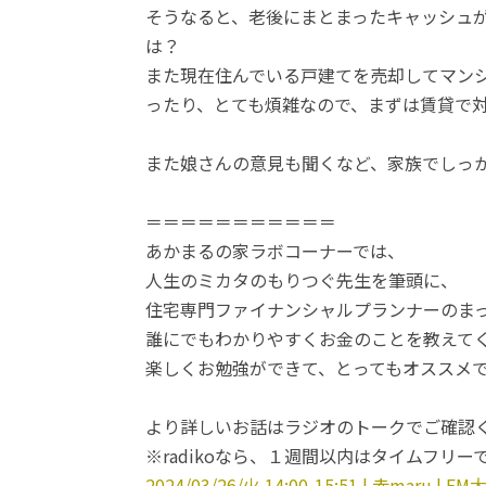
そうなると、老後にまとまったキャッシュ
は？
また現在住んでいる戸建てを売却してマン
ったり、とても煩雑なので、まずは賃貸で
また娘さんの意見も聞くなど、家族でしっ
＝＝＝＝＝＝＝＝＝＝＝
あかまるの家ラボコーナーでは、
人生のミカタのもりつぐ先生を筆頭に、
住宅専門ファイナンシャルプランナーのま
誰にでもわかりやすくお金のことを教えて
楽しくお勉強ができて、とってもオススメ
より詳しいお話はラジオのトークでご確認
※radikoなら、１週間以内はタイムフリ
2024/03/26/火 14:00-15:51 | 赤maru | FM大